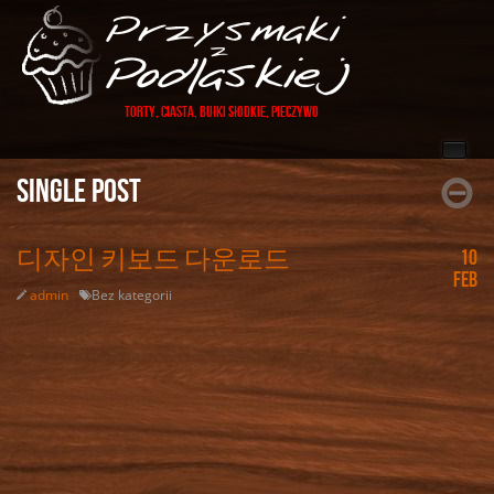
Torty, Ciasta, Bułki Słodkie, PIeczywo
Single post
디자인 키보드 다운로드
10
Feb
admin
Bez kategorii