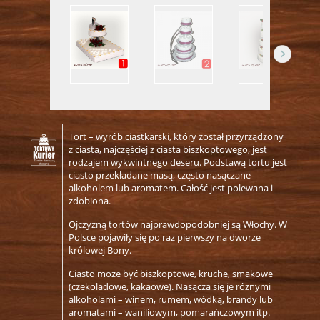
Wyroby Piekarnicze
Bułki Słodkie
Chleby
Bułki
Tortowy Kurier
Tort – wyrób ciastkarski, który został przyrządzony
z ciasta, najczęściej z ciasta biszkoptowego, jest
rodzajem wykwintnego deseru. Podstawą tortu jest
ciasto przekładane masą, często nasączane
alkoholem lub aromatem. Całość jest polewana i
zdobiona.
Ojczyzną tortów najprawdopodobniej są Włochy. W
Polsce pojawiły się po raz pierwszy na dworze
królowej Bony.
Ciasto może być biszkoptowe, kruche, smakowe
(czekoladowe, kakaowe). Nasącza się je różnymi
alkoholami – winem, rumem, wódką, brandy lub
aromatami – waniliowym, pomarańczowym itp.