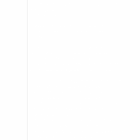
nazywane tortami (torte), a ciastami (birthday cake,
wedding cake).
„Sławne” torty
Wielcy cukiernicy prześcigali się w pomysłach
tworząc nowe kompozycje z okazji wielkich
uroczystości:
Kiedy Napoleon III poślubiał Eugenię de Montijo –
cech paryskich cukierników posłał nowożeńcom
tort kasztanowy z lukrem różanym.
Jubileusz angielskiej królowej Wiktorii zainspirował
cukierników do przygotowania tortu „Wiktoria” z
masą owocową.
Tort „Fedora” z masą migdałową został podany w
Paryżu „U Maxima” po premierze melodramatu
„Fedora” z Sarą Bernhardt w roli głównej.
Tort „Mickiewicza” – ciasto biszkoptowe z masą
kawową i rumową – podany został po odsłonięciu
pomnika Adama Mickiewicza w Krakowie.
Wiedeński tort Sachera
Szwarcwaldzki tort wiśniowy (niem. Schwarzwaelder
Kirschtorte) – szeroko znany tort z wiśniami.
Ciemny biszkopt (z dodatkiem kakao) przekładany
nadzieniem z wiśni i białym kremem (bitą śmietaną).