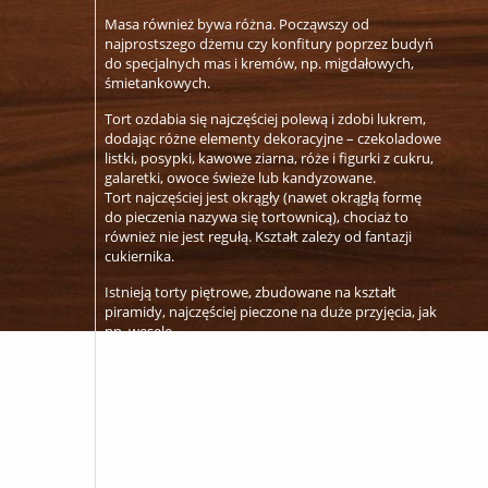
Masa również bywa różna. Począwszy od
najprostszego dżemu czy konfitury poprzez budyń
do specjalnych mas i kremów, np. migdałowych,
śmietankowych.
Tort ozdabia się najczęściej polewą i zdobi lukrem,
dodając różne elementy dekoracyjne – czekoladowe
listki, posypki, kawowe ziarna, róże i figurki z cukru,
galaretki, owoce świeże lub kandyzowane.
Tort najczęściej jest okrągły (nawet okrągłą formę
do pieczenia nazywa się tortownicą), chociaż to
również nie jest regułą. Kształt zależy od fantazji
cukiernika.
Istnieją torty piętrowe, zbudowane na kształt
piramidy, najczęściej pieczone na duże przyjęcia, jak
np. wesele.
Tajemnica tortu tkwi w różnorodności jego
wykonania. Nie ma tu żadnej reguły, jest natomiast
szerokie pole do popisu cukiernika.
W Polsce upowszechnił się zwyczaj pieczenia tortu
na specjalne okazje, jak urodziny, wesele. Bardzo
podobne ciasta np. w języku angielskim nie są